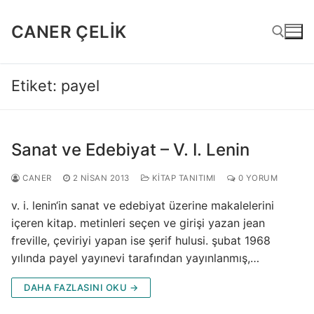
İçeriğe
atla
CANER ÇELIK
Etiket:
payel
Arama:
Sanat ve Edebiyat – V. I. Lenin
CANER
2 NISAN 2013
KITAP TANITIMI
0 YORUM
v. i. lenin‘in sanat ve edebiyat üzerine makalelerini
içeren kitap. metinleri seçen ve girişi yazan jean
freville, çeviriyi yapan ise şerif hulusi. şubat 1968
yılında payel yayınevi tarafından yayınlanmış,…
DAHA FAZLASINI OKU →