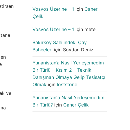
stirsen
Vosvos Üzerine – 1
için
Caner
Çelik
Vosvos Üzerine – 1
için
mete
 tane
Bakırköy Sahilindeki Çay
Bahçeleri
için
Soydan Deniz
den
Yunanistan’a Nasıl Yerleşemedim
e
Bir Türlü – Kısım 2 – Teknik
Danışman Olmaya Gelip Tesisatçı
Olmak
için
loststone
ek ve
Yunanistan'a Nasıl Yerleşemedim
Bir Türlü?
için
Caner Çelik
pma