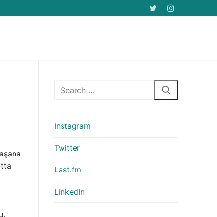
Arama:
Instagram
Twitter
laşana
atta
Last.fm
LinkedIn
u.