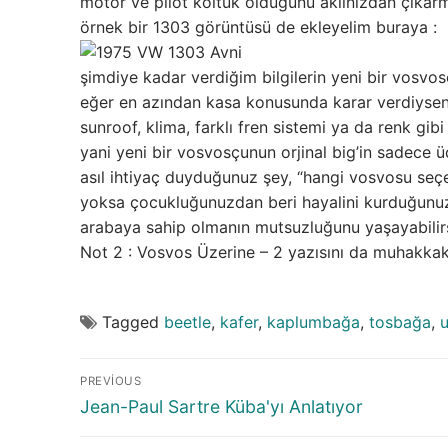
motor ve pilot koltuk olduğunu aklınızdan çıkar
örnek bir 1303 görüntüsü de ekleyelim buraya :
şimdiye kadar verdiğim bilgilerin yeni bir vosv
eğer en azından kasa konusunda karar verdiyseniz
sunroof, klima, farklı fren sistemi ya da renk g
yani yeni bir vosvosçunun orjinal big’in sadece üç
asıl ihtiyaç duyduğunuz şey, “hangi vosvosu seçe
yoksa çocukluğunuzdan beri hayalini kurduğunuz
arabaya sahip olmanın mutsuzluğunu yaşayabilirsi
Not 2 : Vosvos Üzerine – 2 yazısını da muhakkak
Tagged
beetle
,
kafer
,
kaplumbağa
,
tosbağa
,
Yazı
PREVIOUS
gezinmesi
Previous
Jean-Paul Sartre Küba'yı Anlatıyor
post: