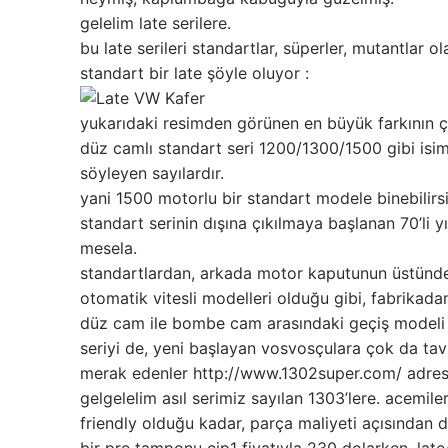
gelelim late serilere.
bu late serileri standartlar, süperler, mutantlar o
standart bir late şöyle oluyor :
yukarıdaki resimden görünen en büyük farkının ça
düz camlı standart seri 1200/1300/1500 gibi isim
söyleyen sayılardır.
yani 1500 motorlu bir standart modele binebilirsi
standart serinin dışına çıkılmaya başlanan 70’li yı
mesela.
standartlardan, arkada motor kaputunun üstünde y
otomatik vitesli modelleri olduğu gibi, fabrikada
düz cam ile bombe cam arasındaki geçiş modeli di
seriyi de, yeni başlayan vosvosçulara çok da ta
merak edenler http://www.1302super.com/ adresind
gelgelelim asıl serimiz sayılan 1303’lere. acemil
friendly olduğu kadar, parça maliyeti açısından da
bir pre tamponu cip1 fiyatıyla 230 dolarken, lat