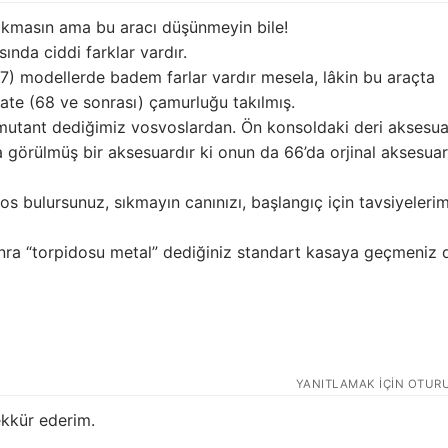
akmasın ama bu aracı düşünmeyin bile!
ında ciddi farklar vardır.
67) modellerde badem farlar vardır mesela, lâkin bu araçta
 late (68 ve sonrası) çamurluğu takılmış.
mutant dediğimiz vosvoslardan. Ön konsoldaki deri aksesua
a görülmüş bir aksesuardır ki onun da 66’da orjinal aksesua
s bulursunuz, sıkmayın canınızı, başlangıç için tavsiyelerim
nra “torpidosu metal” dediğiniz standart kasaya geçmeniz 
YANITLAMAK IÇIN OTUR
şekkür ederim.