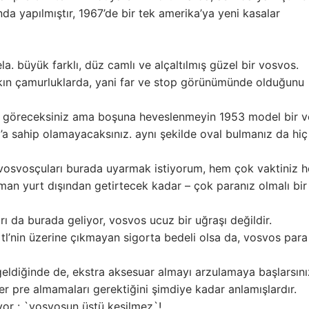
nda yapılmıştır, 1967’de bir tek amerika’ya yeni kasalar
. büyük farklı, düz camlı ve alçaltılmış güzel bir vosvos.
arkın çamurluklarda, yani far ve stop görünümünde olduğunu
arı göreceksiniz ama boşuna heveslenmeyin 1953 model bir 
’a sahip olamayacaksınız. aynı şekilde oval bulmanız da hiç
e vosvosçuları burada uyarmak istiyorum, hem çok vaktiniz 
aman yurt dışından getirtecek kadar – çok paranız olmalı bir
rı da burada geliyor, vosvos ucuz bir uğraşı değildir.
 tl’nin üzerine çıkmayan sigorta bedeli olsa da, vosvos para
ldiğinde de, ekstra aksesuar almayı arzulamaya başlarsını
iler pre almamaları gerektiğini şimdiye kadar anlamışlardır.
iyor : `vosvosun üstü kesilmez`!