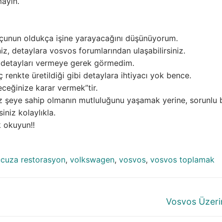
mayın.
osçunun oldukça işine yarayacağını düşünüyorum.
, detaylara vosvos forumlarından ulaşabilirsiniz.
ibi detayları vermeye gerek görmedim.
 renkte üretildiği gibi detaylara ihtiyacı yok bence.
ceğinize karar vermek”tir.
 şeye sahip olmanın mutluluğunu yaşamak yerine, sorunlu b
niz kolaylıkla.
 okuyun!!
ucuza restorasyon
,
volkswagen
,
vosvos
,
vosvos toplamak
Next
Vosvos Üzeri
post: