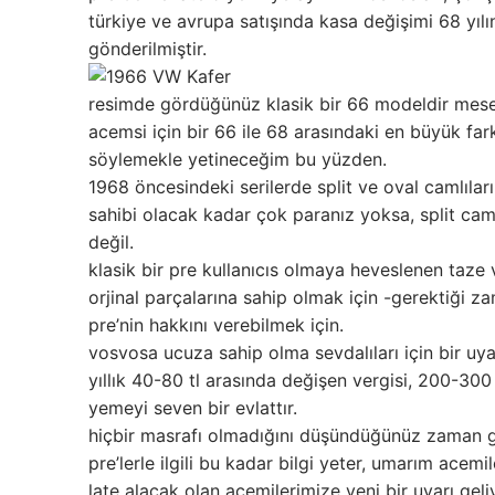
türkiye ve avrupa satışında kasa değişimi 68 yılı
gönderilmiştir.
resimde gördüğünüz klasik bir 66 modeldir mesela
acemsi için bir 66 ile 68 arasındaki en büyük f
söylemekle yetineceğim bu yüzden.
1968 öncesindeki serilerde split ve oval camlıl
sahibi olacak kadar çok paranız yoksa, split cam
değil.
klasik bir pre kullanıcıs olmaya heveslenen taz
orjinal parçalarına sahip olmak için -gerektiği z
pre’nin hakkını verebilmek için.
vosvosa ucuza sahip olma sevdalıları için bir uya
yıllık 40-80 tl arasında değişen vergisi, 200-300
yemeyi seven bir evlattır.
hiçbir masrafı olmadığını düşündüğünüz zaman ge
pre’lerle ilgili bu kadar bilgi yeter, umarım acem
late alacak olan acemilerimize yeni bir uyarı gel