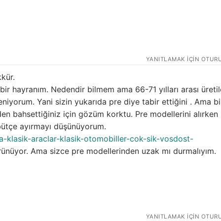
YANITLAMAK IÇIN OTUR
kkür.
r hayranım. Nedendir bilmem ama 66-71 yılları arası üreti
iyorum. Yani sizin yukarıda pre diye tabir ettiğini . Ama bi
en bahsettiğiniz için gözüm korktu. Pre modellerini alırken 
 bütçe ayırmayı düşünüyorum.
a-klasik-araclar-klasik-otomobiller-cok-sik-vosdost-
ünüyor. Ama sizce pre modellerinden uzak mı durmalıyım.
YANITLAMAK IÇIN OTUR