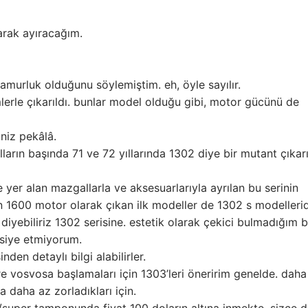
larak ayıracağım.
murluk olduğunu söylemiştim. eh, öyle sayılır.
lerle çıkarıldı. bunlar model olduğu gibi, motor gücünü de
niz pekâlâ.
lların başında 71 ve 72 yıllarında 1302 diye bir mutant çıkarı
er alan mazgallarla ve aksesuarlarıyla ayrılan bu serinin
n 1600 motor olarak çıkan ilk modeller de 1302 s modellerid
yebiliriz 1302 serisine. estetik olarak çekici bulmadığım 
vsiye etmiyorum.
en detaylı bilgi alabilirler.
ere vosvosa başlamaları için 1303’leri öneririm genelde. daha
 daha az zorladıkları için.
e/super tamponunda fiyat 100 doların altına inmekte. sizce 