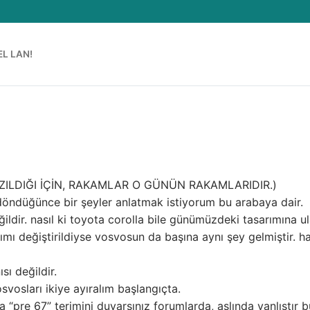
EL LAN!
AZILDIĞI İÇİN, RAKAMLAR O GÜNÜN RAKAMLARIDIR.)
döndüğünce bir şeyler anlatmak istiyorum bu arabaya dair.
ildir. nasıl ki toyota corolla bile günümüzdeki tasarımına u
ı değiştirildiyse vosvosun da başına aynı şey gelmiştir. h
sı değildir.
vosları ikiye ayıralım başlangıçta.
a “pre 67” terimini duyarsınız forumlarda, aslında yanlıştır b