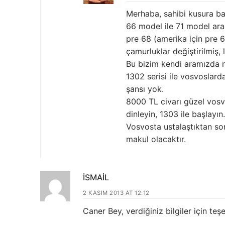
Merhaba, sahibi kusura b
66 model ile 71 model aras
pre 68 (amerika için pre 
çamurluklar değiştirilmiş,
Bu bizim kendi aramızda 
1302 serisi ile vosvoslard
şansı yok.
8000 TL civarı güzel vosvo
dinleyin, 1303 ile başlayın.
Vosvosta ustalaştıktan so
makul olacaktır.
İSMAIL
2 KASIM 2013 AT 12:12
Caner Bey, verdiğiniz bilgiler için te