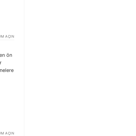
UM AÇIN
len ön
r
nelere
UM AÇIN