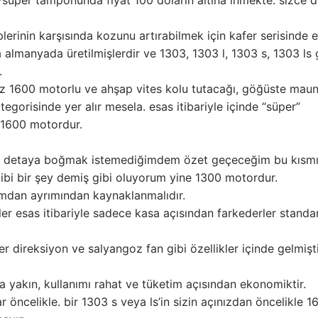
lerinin karşısında kozunu artırabilmek için kafer serisinde 
da almanyada üretilmişlerdir ve 1303, 1303 l, 1303 s, 1303 ls 
.
iz 1600 motorlu ve ahşap vites kolu tutacağı, göğüste mau
egorisinde yer alır mesela. esas itibariyle içinde “süper”
 1600 motordur.
iyi detaya boğmak istemediğimdem özet geçeceğim bu kısmı
gibi bir şey demiş gibi oluyorum yine 1300 motordur.
camdan ayrımından kaynaklanmalıdır.
er esas itibariyle sadece kasa açısından farkederler standa
er direksiyon ve salyangoz fan gibi özellikler içinde gelmişt
a yakın, kullanımı rahat ve tüketim açısından ekonomiktir.
r öncelikle. bir 1303 s veya ls’in sizin açınızdan öncelikle 1