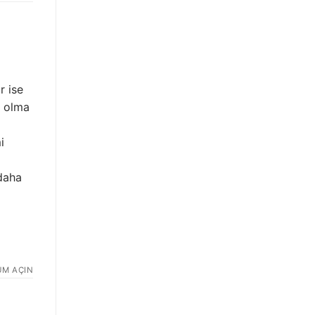
r ise
r olma
i
daha
UM AÇIN