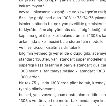
haksız mıyım?
neyse… piyasanın kızıştığı ve volkswagen’ın rakip
özelliğe gittiği seri olan 1303’ler 73-74-75 yılın
isimlerin altında bir çok yan özellikle gelmişlerdir
türkiye’de nâmı alıp yürümüş olan `big` dediğim
kaplama gibi özellikler bulunduran seri 1303 s kat
anlamında s kelimesini bulunduran tüm modeller
ve l ise lüks’ün kısaltmasıdır tabii ki.
bilgimin yetmediği yerler de olduğu gibi, acem
standart 1303’ler, yani standart süper modeller 
süperliği kasa tasarımı itibariyle standart düz 
1303 serimizi tanıtmaya başladık. standart 1303’l
1300’lerden.
bir tek 75 yılında 1303’lerde pilot koltuk, kremay
(yanlış bilmiyorsam).
bu seri, yeni vosvosçunun dostu olan seridir. can
1303 s ve türevleri de motor bakımından ayırılırla