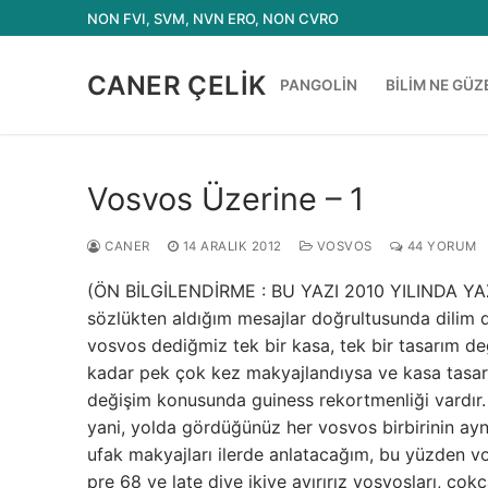
İçeriğe
NON FVI, SVM, NVN ERO, NON CVRO
atla
CANER ÇELIK
PANGOLIN
BILIM NE GÜZ
Vosvos Üzerine – 1
CANER
14 ARALIK 2012
VOSVOS
44 YORUM
(ÖN BİLGİLENDİRME : BU YAZI 2010 YILINDA Y
sözlükten aldığım mesajlar doğrultusunda dilim 
vosvos dediğmiz tek bir kasa, tek bir tasarım değ
kadar pek çok kez makyajlandıysa ve kasa tasarım
değişim konusunda guiness rekortmenliği vardır.
yani, yolda gördüğünüz her vosvos birbirinin aynı
ufak makyajları ilerde anlatacağım, bu yüzden vos
pre 68 ve late diye ikiye ayırırız vosvosları, çokç