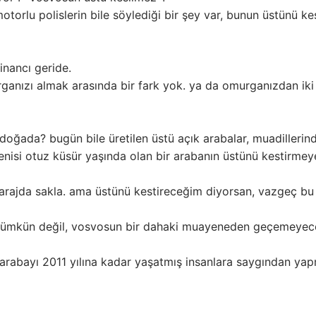
motorlu polislerin bile söylediği bir şey var, bunun üstünü ke
nancı geride.
ganızı almak arasında bir fark yok. ya da omurganızdan iki
ğada? bugün bile üretilen üstü açık arabalar, muadillerin
nisi otuz küsür yaşında olan bir arabanın üstünü kestirmey
 garajda sakla. ama üstünü kestireceğim diyorsan, vazgeç bu
n mümkün değil, vosvosun bir dahaki muayeneden geçemeyec
u arabayı 2011 yılına kadar yaşatmış insanlara saygından ya