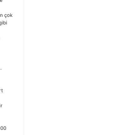
en çok
gibi
n
.
rt
ir
600