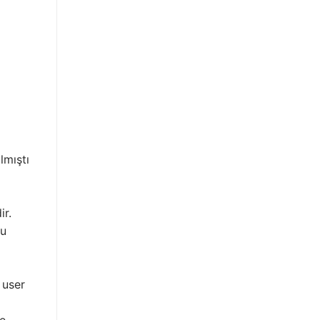
lmıştı
ir.
bu
 user
de