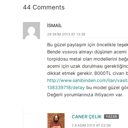
44 Comments
İSMAIL
28 EKIM 2013 AT 13:28
Bu güzel paylaşım için öncelikle teşe
Bende vosvos almayı düşünen acemi bi
torpidosu metal olan modellerini beğen
acemi için uzak durulması gerektiğind
dikkat etmek gerekir. 8000TL civarı
http://www.sahibinden.com/ilan/vasit
138339718/detay
bu model güzel gör
Değerli yorumlarınıza ihtiyacım var.
CANER ÇELIK
YAZAR
2 KASIM 2013 AT 02:09