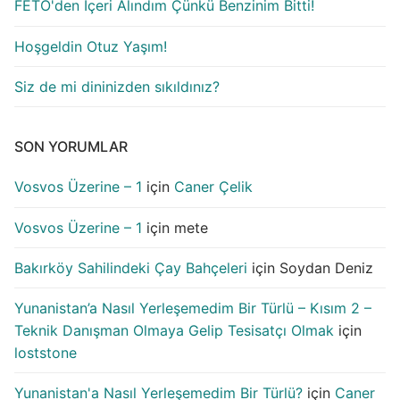
FETÖ'den İçeri Alındım Çünkü Benzinim Bitti!
Hoşgeldin Otuz Yaşım!
Siz de mi dininizden sıkıldınız?
SON YORUMLAR
Vosvos Üzerine – 1
için
Caner Çelik
Vosvos Üzerine – 1
için
mete
Bakırköy Sahilindeki Çay Bahçeleri
için
Soydan Deniz
Yunanistan’a Nasıl Yerleşemedim Bir Türlü – Kısım 2 –
Teknik Danışman Olmaya Gelip Tesisatçı Olmak
için
loststone
Yunanistan'a Nasıl Yerleşemedim Bir Türlü?
için
Caner