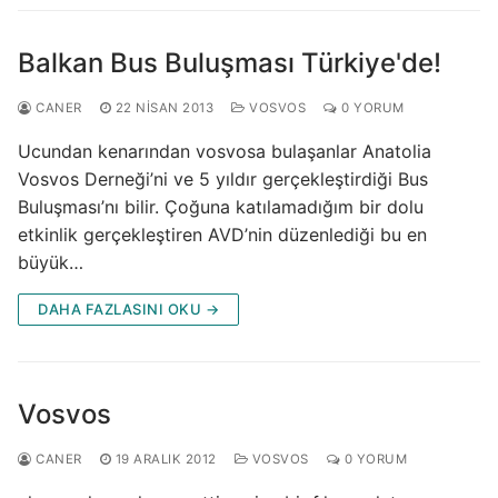
Balkan Bus Buluşması Türkiye'de!
CANER
22 NISAN 2013
VOSVOS
0 YORUM
Ucundan kenarından vosvosa bulaşanlar Anatolia
Vosvos Derneği’ni ve 5 yıldır gerçekleştirdiği Bus
Buluşması’nı bilir. Çoğuna katılamadığım bir dolu
etkinlik gerçekleştiren AVD’nin düzenlediği bu en
büyük…
DAHA FAZLASINI OKU →
Vosvos
CANER
19 ARALIK 2012
VOSVOS
0 YORUM