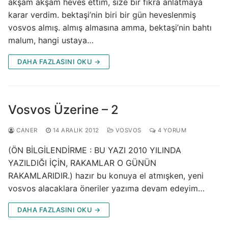
akşam akşam heves ettim, size bir fıkra anlatmaya
karar verdim. bektaşi’nin biri bir gün heveslenmiş
vosvos almış. almış almasına amma, bektaşi’nin bahtı
malum, hangi ustaya…
DAHA FAZLASINI OKU →
Vosvos Üzerine – 2
CANER
14 ARALIK 2012
VOSVOS
4 YORUM
(ÖN BİLGİLENDİRME : BU YAZI 2010 YILINDA
YAZILDIĞI İÇİN, RAKAMLAR O GÜNÜN
RAKAMLARIDIR.) hazır bu konuya el atmışken, yeni
vosvos alacaklara öneriler yazıma devam edeyim…
DAHA FAZLASINI OKU →