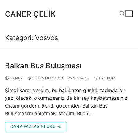
İçeriğe
atla
CANER ÇELIK
Kategori:
Vosvos
Arama:
Balkan Bus Buluşması
CANER
13 TEMMUZ 2013
VOSVOS
1 YORUM
Şimdi karar verdim, bu hakikaten günlük tadında bir
yazı olacak, okumazsanız da bir şey kaybetmezsiniz.
Gittim gördüm, kendi gözümden Balkan Bus
Buluşması’nı anlatmak istedim. Bilen…
DAHA FAZLASINI OKU →