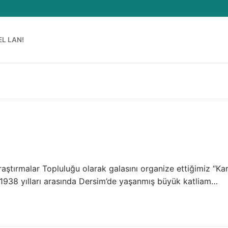
EL LAN!
raştırmalar Topluluğu olarak galasını organize ettiğimiz “Ka
1938 yılları arasında Dersim’de yaşanmış büyük katliam…