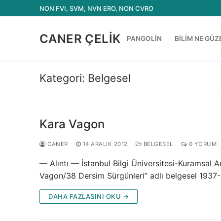
İçeriğe
NON FVI, SVM, NVN ERO, NON CVRO
atla
CANER ÇELIK
PANGOLIN
BILIM NE GÜZ
Kategori:
Belgesel
Kara Vagon
CANER
14 ARALIK 2012
BELGESEL
0 YORUM
— Alıntı — İstanbul Bilgi Üniversitesi-Kuramsal A
Vagon/38 Dersim Sürgünleri” adlı belgesel 1937-
DAHA FAZLASINI OKU →