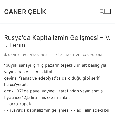
İçeriğe
atla
CANER ÇELIK
Arama:
Rusya'da Kapitalizmin Gelişmesi – V.
I. Lenin
CANER
2 NISAN 2013
KITAP TANITIMI
0 YORUM
“büyük sanayi için iç pazarın teşekkülü” alt başlığıyla
yayınlanan v. i. lenin kitabı.
çevirisi “sanat ve edebiyat”ta da olduğu gibi şerif
hulusi’ye ait.
ocak 1971’de payel yayınevi tarafından yayınlanmış,
fiyatı ise 12,5 lira imiş o zamanlar.
— arka kapak —
<<rusya’da kapitalizmin gelişmesi>> adlı elinizdeki bu