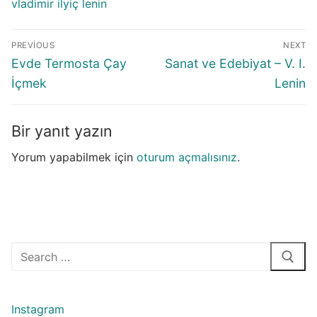
vladimir ilyiç lenin
Yazı
PREVIOUS
NEXT
gezinmesi
Previous
Next
Evde Termosta Çay
Sanat ve Edebiyat – V. I.
post:
post:
İçmek
Lenin
Bir yanıt yazın
Yorum yapabilmek için
oturum açmalısınız
.
Arama:
Instagram