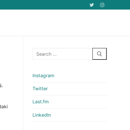
Arama:
Instagram
ş,
Twitter
Last.fm
daki
LinkedIn