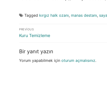
Tagged
kırgız halk ozanı
,
manas destanı
,
say
Yazı
PREVIOUS
gezinmesi
Previous
Kuru Temizleme
post:
Bir yanıt yazın
Yorum yapabilmek için
oturum açmalısınız
.