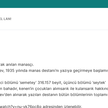
EL LAN!
arak anılan manasçı.
yev, 1935 yılında manas destanı’nı yazıya geçirmeye başlamı
inci bölümü ‘semetey’ 316.157 beyit, üçüncü bölümü ‘seytek’
 bahadır, kenen’in çocukları alımsarık ile kulansarık hakkın
ev’den alınarak yazılan destanın bütün bölümlerinin toplamı
/watch?v=nu-yk76pc8q adresinden izlenebilir.