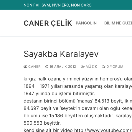
İçeriğe
NON FVI, SVM, NVN ERO, NON CVRO
atla
CANER ÇELIK
PANGOLIN
BILIM NE GÜZ
Sayakba Karalayev
CANER
16 ARALIK 2012
MÜZIK
0 YORUM
kırgız halk ozanı, yirminci yüzyılın homeros’u ol
1894 – 1971 yılları arasında yaşamış olan karala
1947 yılında bu işlemi bitirmiştir.
destanın birinci bölümü ‘manas’ 84.513 beyit, ik
84.697 beyit ve ‘seytek’in devamı olan oğlu kenen
bölümü ise 15.186 beyitten oluşmaktadır. karalay
500.553 beyittir.
kendisine ait bir video http://www.youtube.com