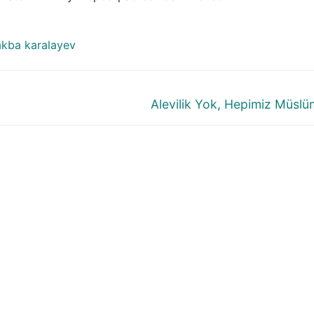
akba karalayev
Next
Alevilik Yok, Hepimiz Müslü
post: