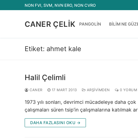
İçeriğe
NON FVI, SVM, NVN ERO, NON CVRO
atla
CANER ÇELIK
PANGOLIN
BILIM NE GÜZ
Etiket:
ahmet kale
Halil Çelimli
CANER
17 MART 2013
ARŞIVIMDEN
0 YORUM
1973 yılı sonları, devrimci mücadeleye daha çok 
çalışmaları süren tsip’in çalışmalarına katılmak 
DAHA FAZLASINI OKU →