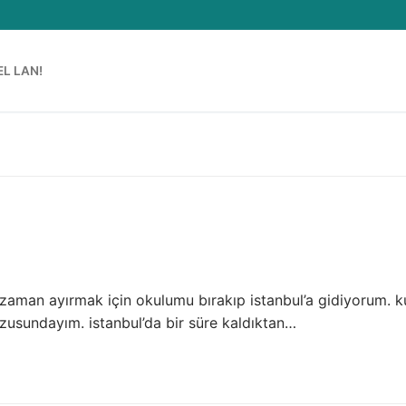
EL LAN!
zaman ayırmak için okulumu bırakıp istanbul’a gidiyorum. k
arzusundayım. istanbul’da bir süre kaldıktan…