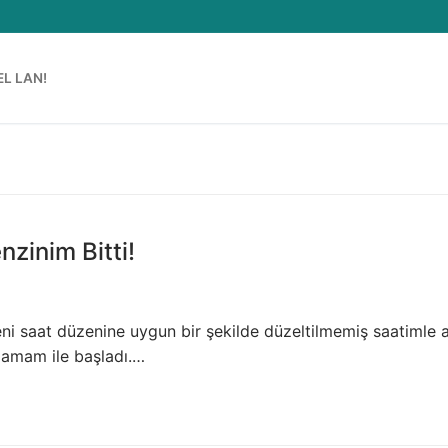
EL LAN!
zinim Bitti!
i saat düzenine uygun bir şekilde düzeltilmemiş saatimle 
mamam ile başladı.…