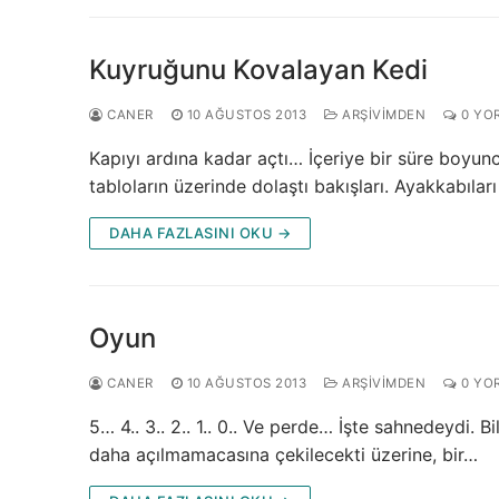
Kuyruğunu Kovalayan Kedi
CANER
10 AĞUSTOS 2013
ARŞIVIMDEN
0 YO
Kapıyı ardına kadar açtı… İçeriye bir süre boyunc
tabloların üzerinde dolaştı bakışları. Ayakkabıla
DAHA FAZLASINI OKU →
Oyun
CANER
10 AĞUSTOS 2013
ARŞIVIMDEN
0 YO
5… 4.. 3.. 2.. 1.. 0.. Ve perde… İşte sahnedeydi. 
daha açılmamacasına çekilecekti üzerine, bir…