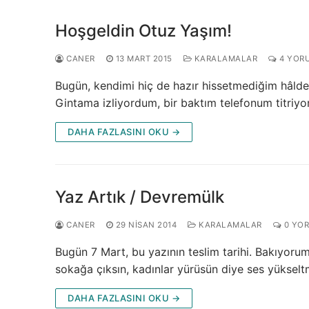
Hoşgeldin Otuz Yaşım!
CANER
13 MART 2015
KARALAMALAR
4 YOR
Bugün, kendimi hiç de hazır hissetmediğim hâlde
Gintama izliyordum, bir baktım telefonum titriy
DAHA FAZLASINI OKU →
Yaz Artık / Devremülk
CANER
29 NISAN 2014
KARALAMALAR
0 YO
Bugün 7 Mart, bu yazının teslim tarihi. Bakıyorum
sokağa çıksın, kadınlar yürüsün diye ses yükse
DAHA FAZLASINI OKU →