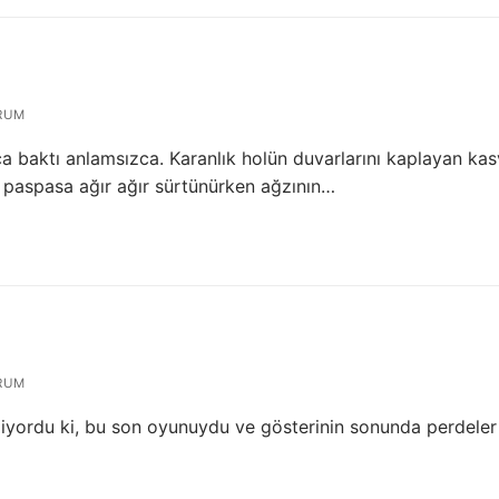
RUM
a baktı anlamsızca. Karanlık holün duvarlarını kaplayan kas
rı paspasa ağır ağır sürtünürken ağzının…
RUM
Biliyordu ki, bu son oyunuydu ve gösterinin sonunda perdeler