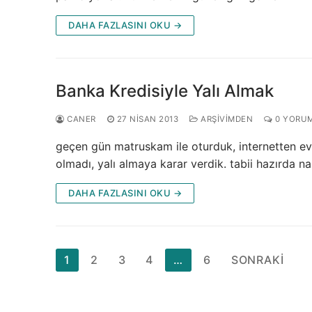
DAHA FAZLASINI OKU →
Banka Kredisiyle Yalı Almak
CANER
27 NISAN 2013
ARŞIVIMDEN
0 YORU
geçen gün matruskam ile oturduk, internetten e
olmadı, yalı almaya karar verdik. tabii hazırda n
DAHA FAZLASINI OKU →
Yazı
1
2
3
4
…
6
SONRAKI
sayfalaması