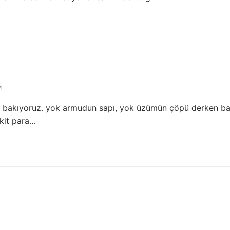
M
v bakıyoruz. yok armudun sapı, yok üzümün çöpü derken ba
akit para…