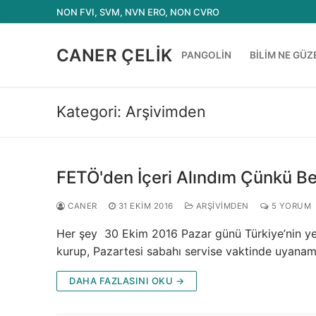
İçeriğe
NON FVI, SVM, NVN ERO, NON CVRO
atla
CANER ÇELIK
PANGOLIN
BILIM NE GÜZ
Kategori:
Arşivimden
FETÖ'den İçeri Alındım Çünkü Ben
CANER
31 EKIM 2016
ARŞIVIMDEN
5 YORUM
Her şey 30 Ekim 2016 Pazar günü Türkiye’nin yen
kurup, Pazartesi sabahı servise vaktinde uyana
DAHA FAZLASINI OKU →