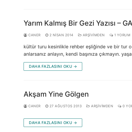
Yarım Kalmış Bir Gezi Yazısı – G
CANER
2 NISAN 2014
ARŞIVIMDEN
1 YORUM
kültür turu kesinlikle rehber eşliğinde ve bir tu
anlarsanız anlayın, kendi başınıza çıkmayın. yaş
DAHA FAZLASINI OKU →
Akşam Yine Gölgen
CANER
27 AĞUSTOS 2013
ARŞIVIMDEN
0 YO
DAHA FAZLASINI OKU →