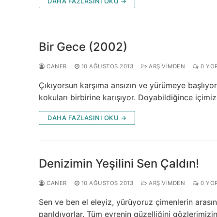
DAHA FAZLASINI OKU →
Bir Gece (2002)
CANER
10 AĞUSTOS 2013
ARŞIVIMDEN
0 YO
Çıkıyorsun karşıma ansızın ve yürümeye başlıyoru
kokuları birbirine karışıyor. Doyabildiğince içi
DAHA FAZLASINI OKU →
Denizimin Yeşilini Sen Çaldın!
CANER
10 AĞUSTOS 2013
ARŞIVIMDEN
0 YO
Sen ve ben el eleyiz, yürüyoruz çimenlerin arasınd
parıldıyorlar. Tüm evrenin güzelliğini gözlerimi