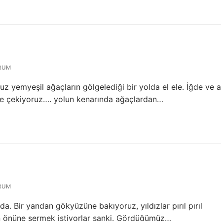
RUM
z yemyeşil ağaçların gölgelediği bir yolda el ele. İğde ve a
mize çekiyoruz…. yolun kenarında ağaçlardan…
RUM
a. Bir yandan gökyüzüne bakıyoruz, yıldızlar pırıl pırıl
zin önüne sermek istiyorlar sanki. Gördüğümüz…