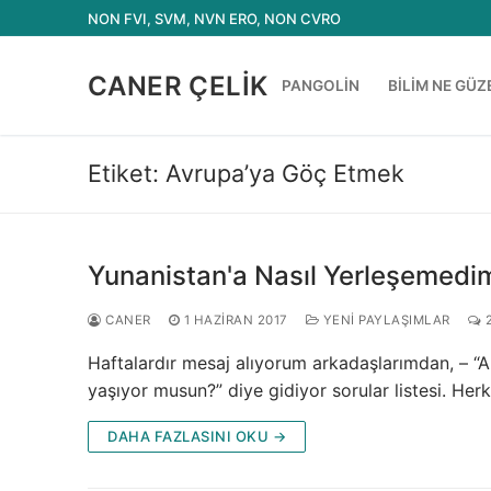
İçeriğe
NON FVI, SVM, NVN ERO, NON CVRO
atla
CANER ÇELIK
PANGOLIN
BILIM NE GÜZ
Etiket:
Avrupa’ya Göç Etmek
Yunanistan'a Nasıl Yerleşemedim
CANER
1 HAZIRAN 2017
YENI PAYLAŞIMLAR
2
Haftalardır mesaj alıyorum arkadaşlarımdan, – “Ab
yaşıyor musun?” diye gidiyor sorular listesi. Her
DAHA FAZLASINI OKU →