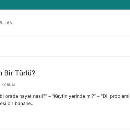
EL LAN!
 Bir Türlü?
 YORUM
i orada hayat nasıl?” – “Keyfin yerinde mi?” – “Dil problemi
kesi bir bahane…