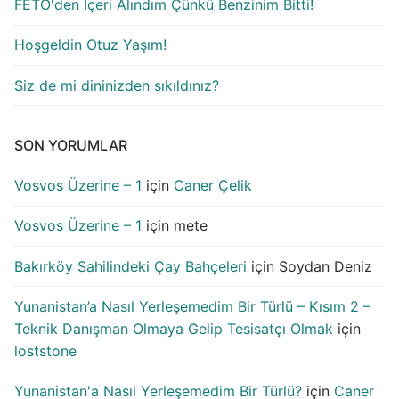
FETÖ'den İçeri Alındım Çünkü Benzinim Bitti!
Hoşgeldin Otuz Yaşım!
Siz de mi dininizden sıkıldınız?
SON YORUMLAR
Vosvos Üzerine – 1
için
Caner Çelik
Vosvos Üzerine – 1
için
mete
Bakırköy Sahilindeki Çay Bahçeleri
için
Soydan Deniz
Yunanistan’a Nasıl Yerleşemedim Bir Türlü – Kısım 2 –
Teknik Danışman Olmaya Gelip Tesisatçı Olmak
için
loststone
Yunanistan'a Nasıl Yerleşemedim Bir Türlü?
için
Caner