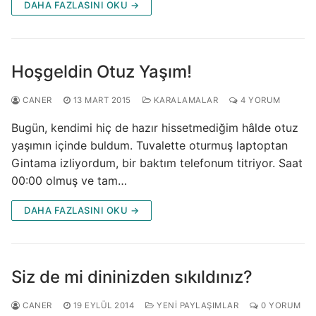
DAHA FAZLASINI OKU →
Hoşgeldin Otuz Yaşım!
CANER
13 MART 2015
KARALAMALAR
4 YORUM
Bugün, kendimi hiç de hazır hissetmediğim hâlde otuz
yaşımın içinde buldum. Tuvalette oturmuş laptoptan
Gintama izliyordum, bir baktım telefonum titriyor. Saat
00:00 olmuş ve tam…
DAHA FAZLASINI OKU →
Siz de mi dininizden sıkıldınız?
CANER
19 EYLÜL 2014
YENI PAYLAŞIMLAR
0 YORUM