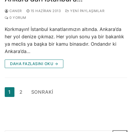
CANER
15 HAZIRAN 2013
YENI PAYLAŞIMLAR
0 YORUM
Korkmayın! İstanbul kanatlarımızın altında. Ankara’da
her yol denize çıkmaz. Her yolun sonu ya bir bakanlık
ya meclis ya başka bir kamu binasıdır. Ondandır ki
Ankara’da…
DAHA FAZLASINI OKU →
Yazı
1
2
SONRAKI
sayfalaması