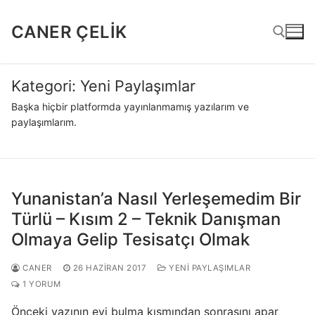
İçeriğe
atla
CANER ÇELIK
Kategori:
Yeni Paylaşımlar
Arama:
Başka hiçbir platformda yayınlanmamış yazılarım ve
paylaşımlarım.
Yunanistan’a Nasıl Yerleşemedim Bir
Türlü – Kısım 2 – Teknik Danışman
Olmaya Gelip Tesisatçı Olmak
CANER
26 HAZIRAN 2017
YENI PAYLAŞIMLAR
1 YORUM
Önceki yazının evi bulma kısmından sonrasını apar