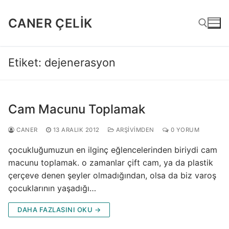
İçeriğe
atla
CANER ÇELIK
Etiket:
dejenerasyon
Arama:
Cam Macunu Toplamak
CANER
13 ARALIK 2012
ARŞIVIMDEN
0 YORUM
çocukluğumuzun en ilginç eğlencelerinden biriydi cam
macunu toplamak. o zamanlar çift cam, ya da plastik
çerçeve denen şeyler olmadığından, olsa da biz varoş
çocuklarının yaşadığı…
DAHA FAZLASINI OKU →