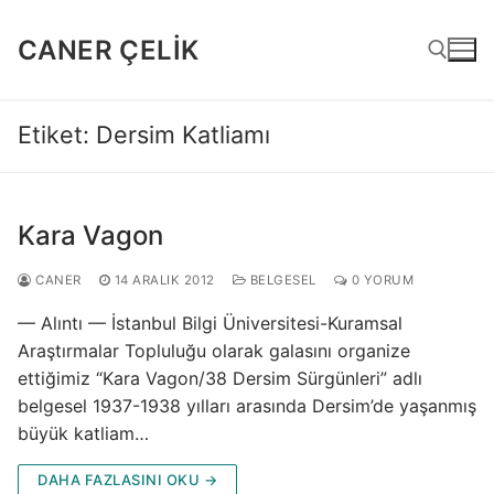
İçeriğe
atla
CANER ÇELIK
Etiket:
Dersim Katliamı
Arama:
Kara Vagon
CANER
14 ARALIK 2012
BELGESEL
0 YORUM
— Alıntı — İstanbul Bilgi Üniversitesi-Kuramsal
Araştırmalar Topluluğu olarak galasını organize
ettiğimiz “Kara Vagon/38 Dersim Sürgünleri” adlı
belgesel 1937-1938 yılları arasında Dersim’de yaşanmış
büyük katliam…
DAHA FAZLASINI OKU →