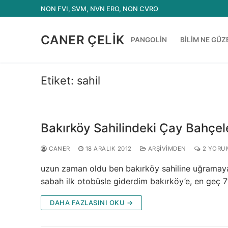
İçeriğe
NON FVI, SVM, NVN ERO, NON CVRO
atla
CANER ÇELIK
PANGOLIN
BILIM NE GÜZ
Etiket:
sahil
Bakırköy Sahilindeki Çay Bahçel
CANER
18 ARALIK 2012
ARŞIVIMDEN
2 YORU
uzun zaman oldu ben bakırköy sahiline uğramayalı
sabah ilk otobüsle giderdim bakırköy’e, en geç 
DAHA FAZLASINI OKU →