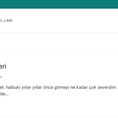
EL LAN!
eri
M
. halbuki yıllar yıllar önce gitmeyi ne kadar çok severdim.
7’de…