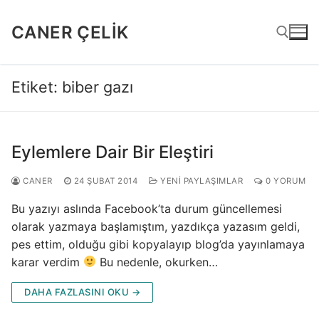
İçeriğe
atla
CANER ÇELIK
Etiket:
biber gazı
Arama:
Eylemlere Dair Bir Eleştiri
CANER
24 ŞUBAT 2014
YENI PAYLAŞIMLAR
0 YORUM
Bu yazıyı aslında Facebook’ta durum güncellemesi
olarak yazmaya başlamıştım, yazdıkça yazasım geldi,
pes ettim, olduğu gibi kopyalayıp blog’da yayınlamaya
karar verdim
Bu nedenle, okurken…
DAHA FAZLASINI OKU →