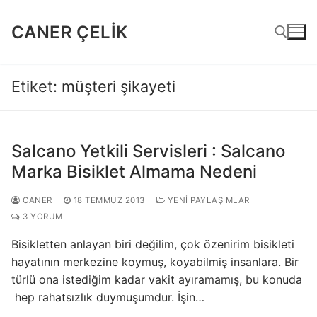
İçeriğe
atla
CANER ÇELIK
Etiket:
müşteri şikayeti
Arama:
Salcano Yetkili Servisleri : Salcano
Marka Bisiklet Almama Nedeni
CANER
18 TEMMUZ 2013
YENI PAYLAŞIMLAR
3 YORUM
Bisikletten anlayan biri değilim, çok özenirim bisikleti
hayatının merkezine koymuş, koyabilmiş insanlara. Bir
türlü ona istediğim kadar vakit ayıramamış, bu konuda
hep rahatsızlık duymuşumdur. İşin…