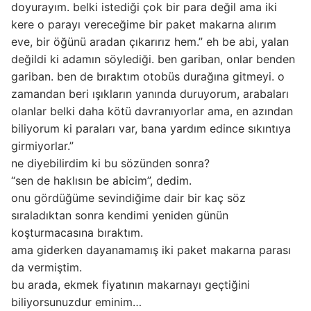
doyurayım. belki istediği çok bir para değil ama iki
kere o parayı vereceğime bir paket makarna alırım
eve, bir öğünü aradan çıkarırız hem.” eh be abi, yalan
değildi ki adamın söylediği. ben gariban, onlar benden
gariban. ben de bıraktım otobüs durağına gitmeyi. o
zamandan beri ışıkların yanında duruyorum, arabaları
olanlar belki daha kötü davranıyorlar ama, en azından
biliyorum ki paraları var, bana yardım edince sıkıntıya
girmiyorlar.”
ne diyebilirdim ki bu sözünden sonra?
“sen de haklısın be abicim”, dedim.
onu gördüğüme sevindiğime dair bir kaç söz
sıraladıktan sonra kendimi yeniden günün
koşturmacasına bıraktım.
ama giderken dayanamamış iki paket makarna parası
da vermiştim.
bu arada, ekmek fiyatının makarnayı geçtiğini
biliyorsunuzdur eminim…