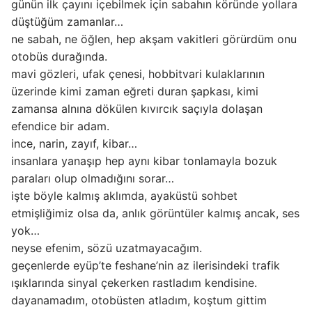
günün ilk çayını içebilmek için sabahın köründe yollara
düştüğüm zamanlar…
ne sabah, ne öğlen, hep akşam vakitleri görürdüm onu
otobüs durağında.
mavi gözleri, ufak çenesi, hobbitvari kulaklarının
üzerinde kimi zaman eğreti duran şapkası, kimi
zamansa alnına dökülen kıvırcık saçıyla dolaşan
efendice bir adam.
ince, narin, zayıf, kibar…
insanlara yanaşıp hep aynı kibar tonlamayla bozuk
paraları olup olmadığını sorar…
işte böyle kalmış aklımda, ayaküstü sohbet
etmişliğimiz olsa da, anlık görüntüler kalmış ancak, ses
yok…
neyse efenim, sözü uzatmayacağım.
geçenlerde eyüp’te feshane’nin az ilerisindeki trafik
ışıklarında sinyal çekerken rastladım kendisine.
dayanamadım, otobüsten atladım, koştum gittim