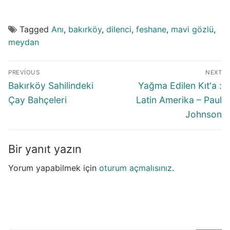
Tagged
Anı
,
bakırköy
,
dilenci
,
feshane
,
mavi gözlü
,
meydan
Yazı
PREVIOUS
NEXT
gezinmesi
Previous
Next
Bakırköy Sahilindeki
Yağma Edilen Kıt'a :
post:
post:
Çay Bahçeleri
Latin Amerika – Paul
Johnson
Bir yanıt yazın
Yorum yapabilmek için
oturum açmalısınız
.