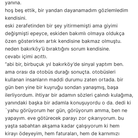
yanına.
hoş beş ettik, bir yandan dayanamadım gözlemledim
kendisini.
eski zerafetinden bir şey yitirmemişti ama giyimi
değişmişti epeyce, eskiden bakımlı olmaya oldukça
özen gösterirken artık kendisine bakmaz olmuştu.
neden bakırköy’ü bıraktığını sorum kendisine.
cevabı içimi acıttı.
“abi bir, birbuçuk yıl bakırköy’de sinyal yaptım ben.
ama orası da otobüs durağı sonuçta. otobüsleri
kullanan insanların maddi durumu zaten ortada. bir
gün ben yine bir kuyruğu sondan yanaşmış, başa
ilerliyordum. ihtiyar bir adamın sözleri çalındı kulağıma,
yanındaki başka bir adamla konuşuyordu o da. dedi ki
`yahu görüyorum her gün, görüyorum amma, ben ne
yapayım. eve götürecek parayı zor çıkarıyorum. bu
yaşta sabahtan akşama kadar çalışıyorum ki hem
kirayı ödeyeyim, hem faturaları, hem de karnımızı