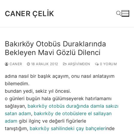
İçeriğe
atla
CANER ÇELIK
Arama:
Bakırköy Otobüs Duraklarında
Bekleyen Mavi Gözlü Dilenci
CANER
18 ARALIK 2012
ARŞIVIMDEN
0 YORUM
adına nasıl bir başlık açayım, onu nasıl anlatayım
bilemedim.
bundan yedi, sekiz yıl öncesi.
o günleri bugün hala gülümseyerek hatırlamamı
sağlayan,
bakırköy otobüs durağında damla sakızı
satan adam
,
bakırköy de otobüslere el sallayan
adam
gibi ilginç ve değerli figürlerle
tanıştığım,
bakırköy sahilindeki çay bahçeleri
nde