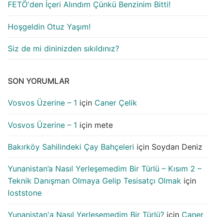
FETÖ'den İçeri Alındım Çünkü Benzinim Bitti!
Hoşgeldin Otuz Yaşım!
Siz de mi dininizden sıkıldınız?
SON YORUMLAR
Vosvos Üzerine – 1
için
Caner Çelik
Vosvos Üzerine – 1
için
mete
Bakırköy Sahilindeki Çay Bahçeleri
için
Soydan Deniz
Yunanistan’a Nasıl Yerleşemedim Bir Türlü – Kısım 2 –
Teknik Danışman Olmaya Gelip Tesisatçı Olmak
için
loststone
Yunanistan'a Nasıl Yerleşemedim Bir Türlü?
için
Caner