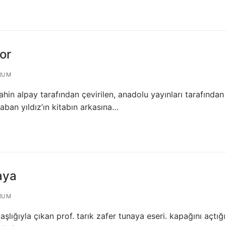
or
RUM
hin alpay tarafından çevirilen, anadolu yayınları tarafından 
şaban yıldız’ın kitabın arkasına…
naya
RUM
başlığıyla çıkan prof. tarık zafer tunaya eseri. kapağını açtı