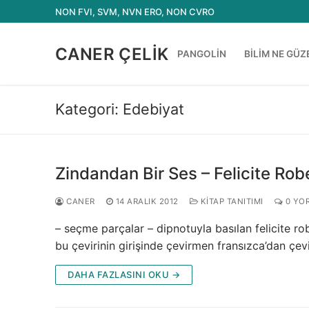
İçeriğe
NON FVI, SVM, NVN ERO, NON CVRO
atla
CANER ÇELIK
PANGOLIN
BILIM NE GÜZ
Kategori:
Edebiyat
Zindandan Bir Ses – Felicite Ro
CANER
14 ARALIK 2012
KITAP TANITIMI
0 YO
– seçme parçalar – dipnotuyla basılan felicite r
bu çevirinin girişinde çevirmen fransızca’dan çev
DAHA FAZLASINI OKU →