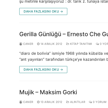
şu metinle karşılaşıyoruz : dr. tarık z. tunaya ist
DAHA FAZLASINI OKU →
Gerilla Günlüğü – Ernesto Che 
CANER
14 ARALIK 2012
KITAP TANITIMI
0 YO
“diaro de bolivia” ismiyle 1968 yılında küba’da v
“ant yayınları” tarafından türkçe’ye kazandırılan 
DAHA FAZLASINI OKU →
Mujik – Maksim Gorki
CANER
13 ARALIK 2012
ALINTILAR
0 YORUM