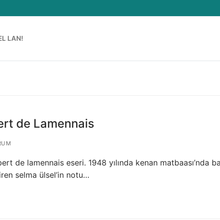
EL LAN!
bert de Lamennais
RUM
obert de lamennais eseri. 1948 yılında kenan matbaası’nda ba
iren selma ülsel’in notu…