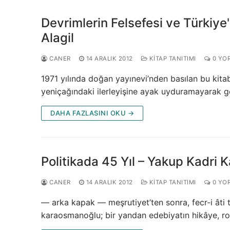
Devrimlerin Felsefesi ve Türkiye
Alagil
CANER
14 ARALIK 2012
KITAP TANITIMI
0 YO
1971 yılında doğan yayınevi’nden basılan bu kit
yeniçağındaki ilerleyişine ayak uyduramayarak ge
DAHA FAZLASINI OKU →
Politikada 45 Yıl – Yakup Kadri
CANER
14 ARALIK 2012
KITAP TANITIMI
0 YO
— arka kapak — meşrutiyet’ten sonra, fecr-i âti 
karaosmanoğlu; bir yandan edebiyatın hikâye, r