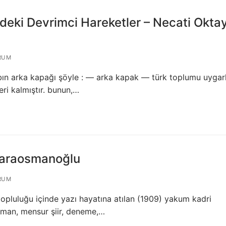
'deki Devrimci Hareketler – Necati Okta
RUM
abın arka kapağı şöyle : — arka kapak — türk toplumu uygarl
ri kalmıştır. bunun,…
 Karaosmanoğlu
RUM
topluluğu içinde yazı hayatına atılan (1909) yakum kadri
oman, mensur şiir, deneme,…