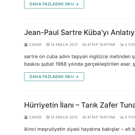
DAHA FAZLASINI OKU →
Jean-Paul Sartre Küba'yı Anlatıy
CANER
14 ARALIK 2012
KITAP TANITIMI
0 YO
sartre on cuba adını taşıyan ingilizce metinden şa
baskısı şubat 1968 yılında gerçekleştirilen eser. 
DAHA FAZLASINI OKU →
Hürriyetin İlanı – Tarık Zafer Tu
CANER
14 ARALIK 2012
KITAP TANITIMI
0 YO
ikinci meşrutiyetin siyasi hayatına bakışlar – alt 