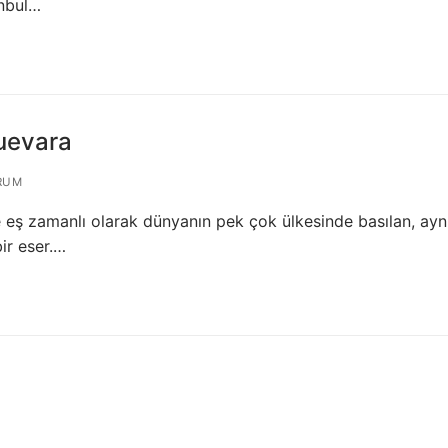
anbul…
Guevara
RUM
e eş zamanlı olarak dünyanın pek çok ülkesinde basılan, aynı
bir eser.…