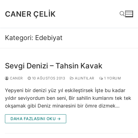
İçeriğe
atla
CANER ÇELIK
Kategori:
Edebiyat
Arama:
Sevgi Denizi – Tahsin Kavak
CANER
10 AĞUSTOS 2013
ALINTILAR
1 YORUM
Yepyeni bir denizi yüz yıl eskileştirsek İşte bu kadar
yıldır seviyordum ben seni, Bir sahilin kumlarını tek tek
okşamak gibi Deniz minaresini bir ömre dizmek…
DAHA FAZLASINI OKU →