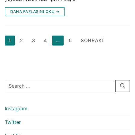
DAHA FAZLASINI OKU →
Yazı
1
2
3
4
…
6
SONRAKI
sayfalaması
Arama:
Instagram
Twitter