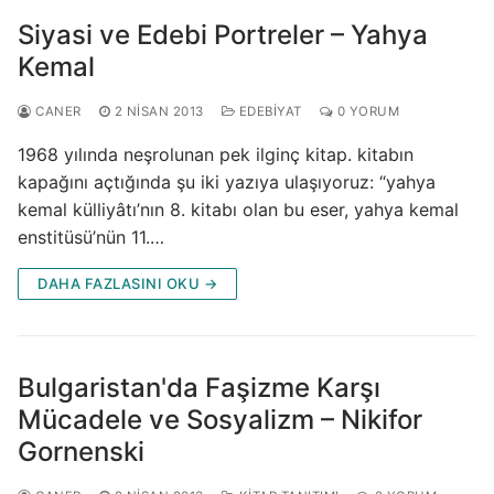
Siyasi ve Edebi Portreler – Yahya
Kemal
CANER
2 NISAN 2013
EDEBIYAT
0 YORUM
1968 yılında neşrolunan pek ilginç kitap. kitabın
kapağını açtığında şu iki yazıya ulaşıyoruz: “yahya
kemal külliyâtı’nın 8. kitabı olan bu eser, yahya kemal
enstitüsü’nün 11.…
DAHA FAZLASINI OKU →
Bulgaristan'da Faşizme Karşı
Mücadele ve Sosyalizm – Nikifor
Gornenski