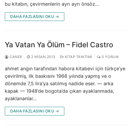
bu kitabın, çevirmenlerin ayrı ayrı önsöz…
DAHA FAZLASINI OKU →
Ya Vatan Ya Ölüm – Fidel Castro
CANER
2 NISAN 2013
KITAP TANITIMI
0 YORUM
ahmet angın tarafından habora kitabevi için türkçe’ye
çevirilmiş, ilk baskısını 1968 yılında yapmş ve o
dönemde 7,5 lira’ya satılmış nadide eser. — arka
kapak — 1948’de bogota’da çıkan ayaklanmada,
ayaklananlar…
DAHA FAZLASINI OKU →