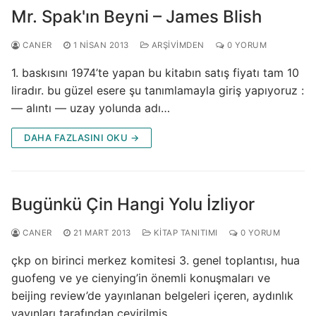
Mr. Spak'ın Beyni – James Blish
CANER
1 NISAN 2013
ARŞIVIMDEN
0 YORUM
1. baskısını 1974’te yapan bu kitabın satış fiyatı tam 10
liradır. bu güzel esere şu tanımlamayla giriş yapıyoruz :
— alıntı — uzay yolunda adı…
DAHA FAZLASINI OKU →
Bugünkü Çin Hangi Yolu İzliyor
CANER
21 MART 2013
KITAP TANITIMI
0 YORUM
çkp on birinci merkez komitesi 3. genel toplantısı, hua
guofeng ve ye cienying’in önemli konuşmaları ve
beijing review’de yayınlanan belgeleri içeren, aydınlık
yayınları tarafından çevirilmiş…