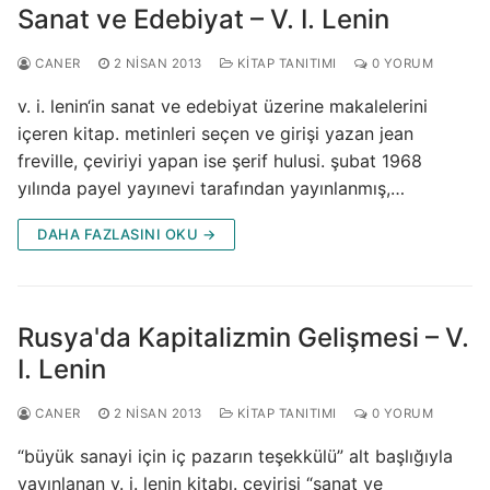
Sanat ve Edebiyat – V. I. Lenin
CANER
2 NISAN 2013
KITAP TANITIMI
0 YORUM
v. i. lenin‘in sanat ve edebiyat üzerine makalelerini
içeren kitap. metinleri seçen ve girişi yazan jean
freville, çeviriyi yapan ise şerif hulusi. şubat 1968
yılında payel yayınevi tarafından yayınlanmış,…
DAHA FAZLASINI OKU →
Rusya'da Kapitalizmin Gelişmesi – V.
I. Lenin
CANER
2 NISAN 2013
KITAP TANITIMI
0 YORUM
“büyük sanayi için iç pazarın teşekkülü” alt başlığıyla
yayınlanan v. i. lenin kitabı. çevirisi “sanat ve