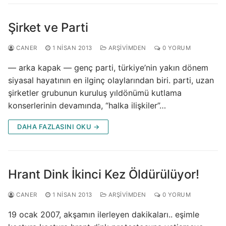
Şirket ve Parti
CANER
1 NISAN 2013
ARŞIVIMDEN
0 YORUM
— arka kapak — genç parti, türkiye’nin yakın dönem
siyasal hayatının en ilginç olaylarından biri. parti, uzan
şirketler grubunun kuruluş yıldönümü kutlama
konserlerinin devamında, “halka ilişkiler”…
DAHA FAZLASINI OKU →
Hrant Dink İkinci Kez Öldürülüyor!
CANER
1 NISAN 2013
ARŞIVIMDEN
0 YORUM
19 ocak 2007, akşamın ilerleyen dakikaları.. eşimle