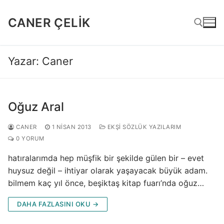
İçeriğe
atla
CANER ÇELIK
Yazar:
Caner
Arama:
Oğuz Aral
CANER
1 NISAN 2013
EKŞI SÖZLÜK YAZILARIM
0 YORUM
hatıralarımda hep müşfik bir şekilde gülen bir – evet
huysuz değil – ihtiyar olarak yaşayacak büyük adam.
bilmem kaç yıl önce, beşiktaş kitap fuarı’nda oğuz…
DAHA FAZLASINI OKU →