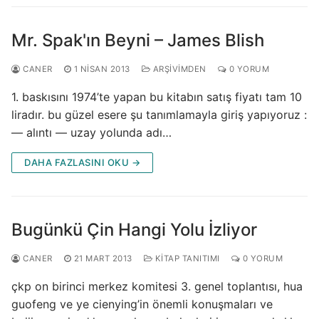
Mr. Spak'ın Beyni – James Blish
CANER
1 NISAN 2013
ARŞIVIMDEN
0 YORUM
1. baskısını 1974’te yapan bu kitabın satış fiyatı tam 10
liradır. bu güzel esere şu tanımlamayla giriş yapıyoruz :
— alıntı — uzay yolunda adı…
DAHA FAZLASINI OKU →
Bugünkü Çin Hangi Yolu İzliyor
CANER
21 MART 2013
KITAP TANITIMI
0 YORUM
çkp on birinci merkez komitesi 3. genel toplantısı, hua
guofeng ve ye cienying’in önemli konuşmaları ve