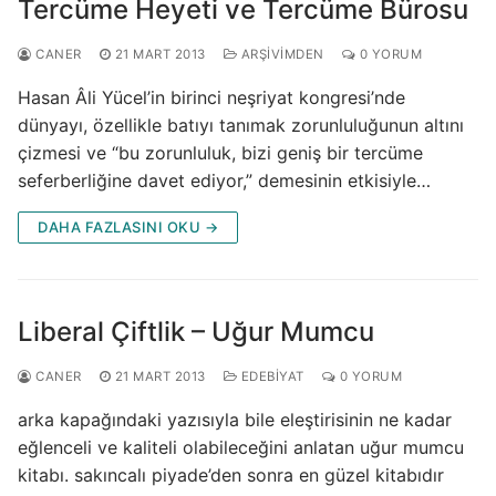
Tercüme Heyeti ve Tercüme Bürosu
CANER
21 MART 2013
ARŞIVIMDEN
0 YORUM
Hasan Âli Yücel’in birinci neşriyat kongresi’nde
dünyayı, özellikle batıyı tanımak zorunluluğunun altını
çizmesi ve “bu zorunluluk, bizi geniş bir tercüme
seferberliğine davet ediyor,” demesinin etkisiyle…
DAHA FAZLASINI OKU →
Liberal Çiftlik – Uğur Mumcu
CANER
21 MART 2013
EDEBIYAT
0 YORUM
arka kapağındaki yazısıyla bile eleştirisinin ne kadar
eğlenceli ve kaliteli olabileceğini anlatan uğur mumcu
kitabı. sakıncalı piyade’den sonra en güzel kitabıdır