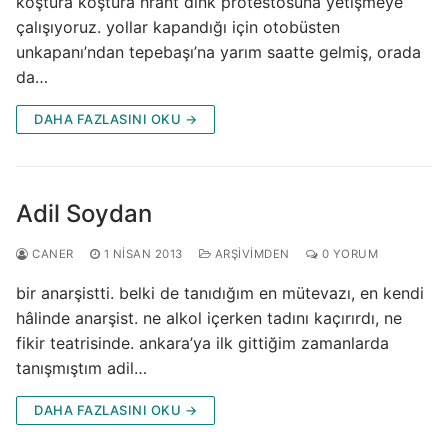
koştura koştura hrant dink protestosuna yetişmeye
çalışıyoruz. yollar kapandığı için otobüsten
unkapanı’ndan tepebaşı’na yarım saatte gelmiş, orada
da…
DAHA FAZLASINI OKU →
Adil Soydan
CANER
1 NISAN 2013
ARŞIVIMDEN
0 YORUM
bir anarşistti. belki de tanıdığım en mütevazı, en kendi
hâlinde anarşist. ne alkol içerken tadını kaçırırdı, ne
fikir teatrisinde. ankara’ya ilk gittiğim zamanlarda
tanışmıştım adil…
DAHA FAZLASINI OKU →