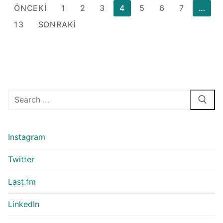
Yazı
ÖNCEKI
1
2
3
4
5
6
7
…
sayfalaması
13
SONRAKI
Arama:
Instagram
Twitter
Last.fm
LinkedIn