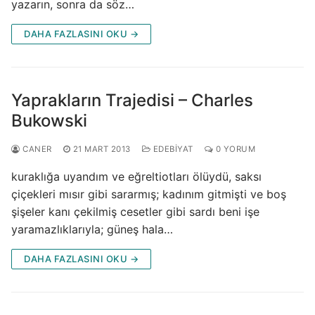
yazarın, sonra da söz…
DAHA FAZLASINI OKU →
Yaprakların Trajedisi – Charles
Bukowski
CANER
21 MART 2013
EDEBIYAT
0 YORUM
kuraklığa uyandım ve eğreltiotları ölüydü, saksı
çiçekleri mısır gibi sararmış; kadınım gitmişti ve boş
şişeler kanı çekilmiş cesetler gibi sardı beni işe
yaramazlıklarıyla; güneş hala…
DAHA FAZLASINI OKU →