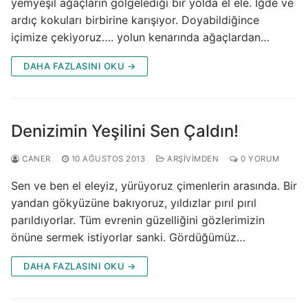
yemyeşil ağaçların gölgelediği bir yolda el ele. İğde ve
ardıç kokuları birbirine karışıyor. Doyabildiğince
içimize çekiyoruz…. yolun kenarında ağaçlardan…
DAHA FAZLASINI OKU →
Denizimin Yeşilini Sen Çaldın!
CANER
10 AĞUSTOS 2013
ARŞIVIMDEN
0 YORUM
Sen ve ben el eleyiz, yürüyoruz çimenlerin arasında. Bir
yandan gökyüzüne bakıyoruz, yıldızlar pırıl pırıl
parıldıyorlar. Tüm evrenin güzelliğini gözlerimizin
önüne sermek istiyorlar sanki. Gördüğümüz…
DAHA FAZLASINI OKU →