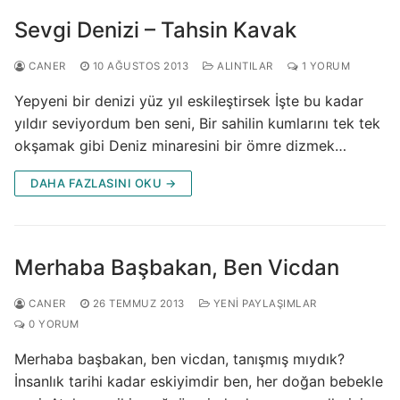
Sevgi Denizi – Tahsin Kavak
CANER
10 AĞUSTOS 2013
ALINTILAR
1 YORUM
Yepyeni bir denizi yüz yıl eskileştirsek İşte bu kadar
yıldır seviyordum ben seni, Bir sahilin kumlarını tek tek
okşamak gibi Deniz minaresini bir ömre dizmek…
DAHA FAZLASINI OKU →
Merhaba Başbakan, Ben Vicdan
CANER
26 TEMMUZ 2013
YENI PAYLAŞIMLAR
0 YORUM
Merhaba başbakan, ben vicdan, tanışmış mıydık?
İnsanlık tarihi kadar eskiyimdir ben, her doğan bebekle