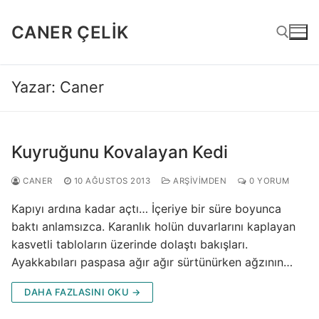
İçeriğe
atla
CANER ÇELIK
Yazar:
Caner
Arama:
Kuyruğunu Kovalayan Kedi
CANER
10 AĞUSTOS 2013
ARŞIVIMDEN
0 YORUM
Kapıyı ardına kadar açtı… İçeriye bir süre boyunca
baktı anlamsızca. Karanlık holün duvarlarını kaplayan
kasvetli tabloların üzerinde dolaştı bakışları.
Ayakkabıları paspasa ağır ağır sürtünürken ağzının…
DAHA FAZLASINI OKU →