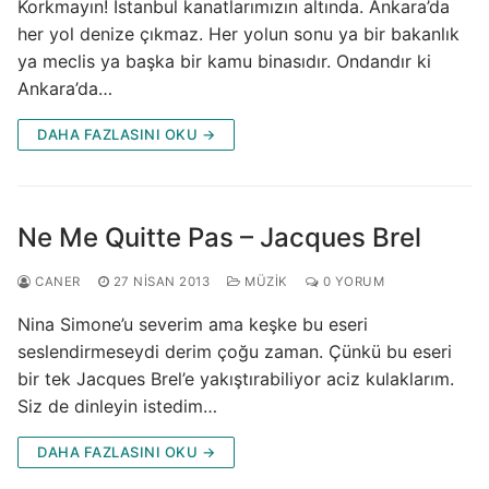
Korkmayın! İstanbul kanatlarımızın altında. Ankara’da
her yol denize çıkmaz. Her yolun sonu ya bir bakanlık
ya meclis ya başka bir kamu binasıdır. Ondandır ki
Ankara’da…
DAHA FAZLASINI OKU →
Ne Me Quitte Pas – Jacques Brel
CANER
27 NISAN 2013
MÜZIK
0 YORUM
Nina Simone’u severim ama keşke bu eseri
seslendirmeseydi derim çoğu zaman. Çünkü bu eseri
bir tek Jacques Brel’e yakıştırabiliyor aciz kulaklarım.
Siz de dinleyin istedim…
DAHA FAZLASINI OKU →