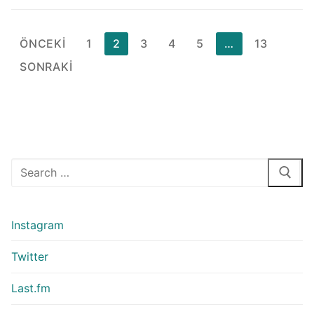
Yazı
ÖNCEKI
1
2
3
4
5
…
13
sayfalaması
SONRAKI
Arama:
Instagram
Twitter
Last.fm