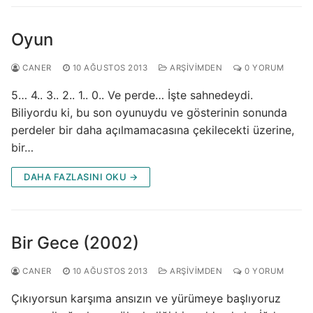
Oyun
CANER
10 AĞUSTOS 2013
ARŞIVIMDEN
0 YORUM
5… 4.. 3.. 2.. 1.. 0.. Ve perde… İşte sahnedeydi.
Biliyordu ki, bu son oyunuydu ve gösterinin sonunda
perdeler bir daha açılmamacasına çekilecekti üzerine,
bir…
DAHA FAZLASINI OKU →
Bir Gece (2002)
CANER
10 AĞUSTOS 2013
ARŞIVIMDEN
0 YORUM
Çıkıyorsun karşıma ansızın ve yürümeye başlıyoruz